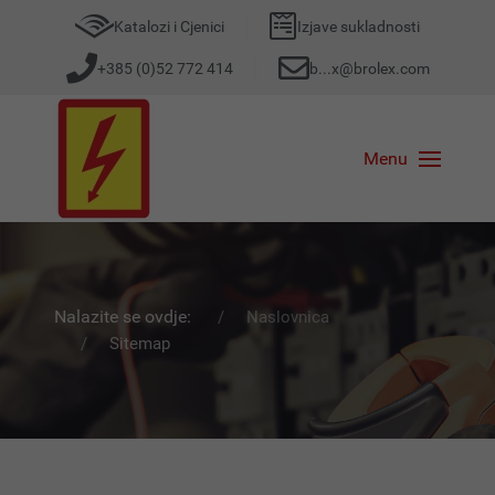
Katalozi i Cjenici
Izjave sukladnosti
+385 (0)52 772 414
b...x@brolex.com
Menu
Nalazite se ovdje:
Naslovnica
Sitemap