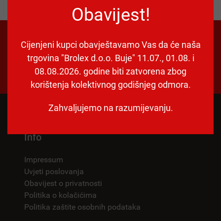
Obavijest!
Radno vrijeme!
Cijenjeni kupci obavještavamo Vas da će naša
trgovina "Brolex d.o.o. Buje" 11.07., 01.08. i
PON-PET: 08:00-15:00
SUB: 08:00-12:00
08.08.2026. godine biti zatvorena zbog
Nedjeljom i praznicima zatvoreno!
korištenja kolektivnog godišnjeg odmora.
Zahvaljujemo na razumijevanju.
Info
Impressum
Uvjeti poslovanja
Obavijest o privatnosti
Politika o kolačićima
Politika zaštite osobnih podataka