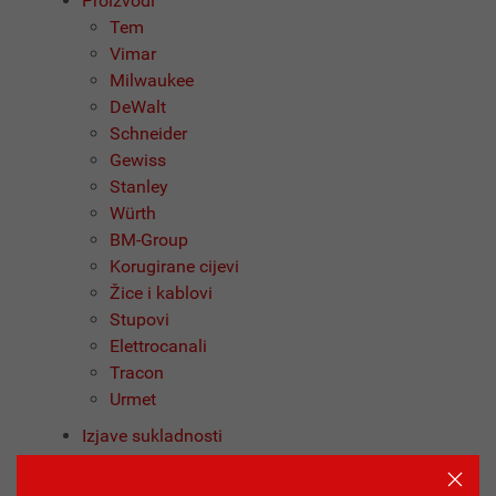
Proizvodi
Tem
Vimar
Milwaukee
DeWalt
Schneider
Gewiss
Stanley
Würth
BM-Group
Korugirane cijevi
Žice i kablovi
Stupovi
Elettrocanali
Tracon
Urmet
Izjave sukladnosti