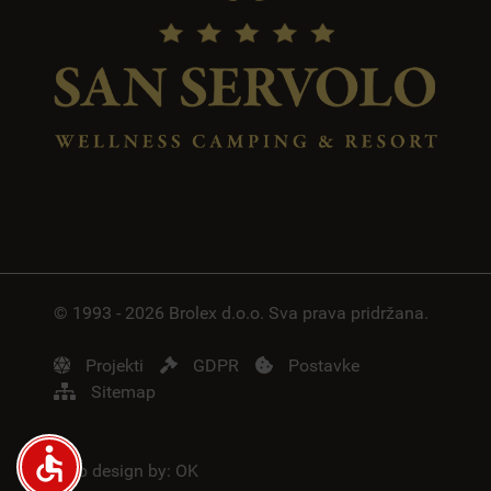
© 1993 - 2026 Brolex d.o.o. Sva prava pridržana.
Projekti
GDPR
Postavke
Sitemap
accessible
Web design by:
OK