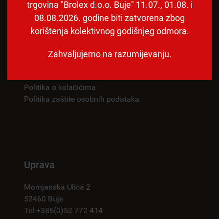
trgovina "Brolex d.o.o. Buje" 11.07., 01.08. i
08.08.2026. godine biti zatvorena zbog
Info
korištenja kolektivnog godišnjeg odmora.
Impressum
Zahvaljujemo na razumijevanju.
Uvjeti poslovanja
Obavijest o privatnosti
Politika o kolačićima
Politika zaštite osobnih podataka
Uprava
Momjanska Ulica 2
52460 Buje
Tel:+385(0)52 772 414