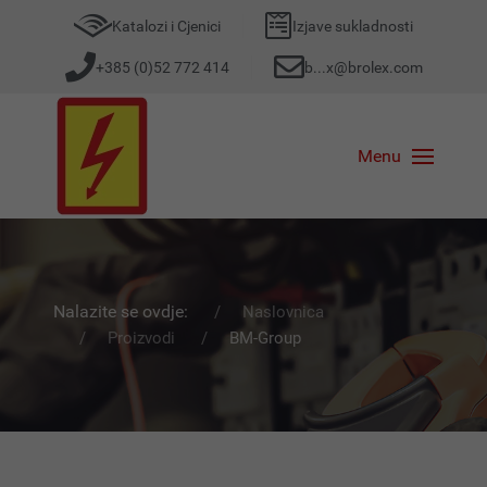
Katalozi i Cjenici
Izjave sukladnosti
+385 (0)52 772 414
b...x@brolex.com
Menu
Nalazite se ovdje:
Naslovnica
Proizvodi
BM-Group