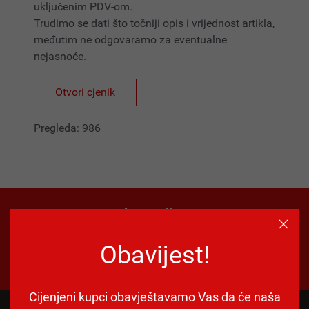
uključenim PDV-om.
Trudimo se dati što točniji opis i vrijednost artikla,
međutim ne odgovaramo za eventualne
nejasnoće.
Otvori cjenik
Pregleda: 986
Radno vrijeme!
Obavijest!
PON-PET: 08:00-15:00
SUB: 08:00-12:00
Nedjeljom i praznicima zatvoreno!
Cijenjeni kupci obavještavamo Vas da će naša